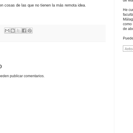
de Má
en cosas de las que no tienen la más remota idea.
He cu
facult
Málag
como 
de ab
Puede
o
ueden publicar comentarios.