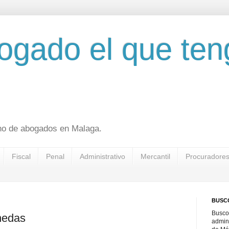
ogado el que ten
ho de abogados en Malaga.
Fiscal
Penal
Administrativo
Mercantil
Procuradore
BUSC
Busco
nedas
admin